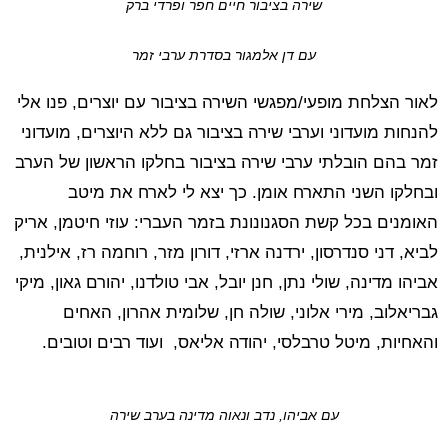
שירה בציבור חיים חפר ופרדי ברק
עם דן אלמגור בסדרת ערבי זמר
לאור הצלחת מופעי/מפגשי השירה בציבור עם יוצרים, פנו אלי
להנחות מועדוני וערבי שירה בציבור גם ללא היוצרים, מועדוני
זמר בהם הובלתי ערבי שירה בציבור בחלקו הראשון של הערב
ובחלקו השני התארח אומן. כך יצא לי לארח את מיטב
האומנים בכל קשת הסגנונונת בזמר העברי: עוזי חיטמן, אריק
לביא, דני סנדרסון, ירדנה ארזי, דורון מזר, רוחמה רז, אילנית,
אביהו מדינה, שולי נתן, חנן יובל, אבי טולדנו, יהורם גאון, מיקי
גבריאלוב, מירי אלוני, שולה חן, שלומית אהרון, האחים
והאחיות, מיטל טרבלסי, יהודה אליאס, ועוד רבים וטובים.
עם אביהו, נדב ונאוה מדינה בערב שירה