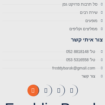
סל תרבות פרויקט גפן
שירת רבים
מופעים
ממליצים וקליפים
צור איתי קשר
טל' 052-8818148
טל' 053-5316558
freddybarak@gmail.com
צור קשר