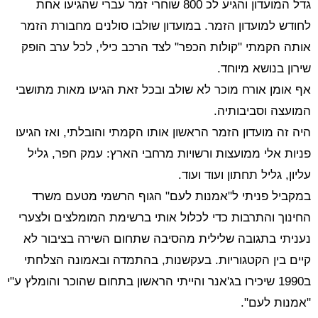
גדל המועדון והגיע לכ 800 שוחרי זמר עברי שהגיעו אחת
לחודש למועדון הזמר. במועדון שולבו סולנים מחבורת הזמר
אותה הקמתי "קולות הכפר" לצד הרכב כילי, לכל ערב הופק
שירון בנושא מיוחד.
אף אומן אורח מוכר לא שולב ובכל זאת הגיעו מאות מתושבי
המועצה וסביבותיה.
היה זה מועדון הזמר הראשון אותו הקמתי והובלתי, ואז הגיעו
פניות אלי ממועצות ורשויות מרחבי הארץ: עמק חפר, גליל
עליון, גליל תחתון ועוד ועוד.
במקביל פניתי ל"אמנות לעם" הגוף הרשמי מטעם משרד
החינוך והתרבות כדי לכלול אותי ברשימת המומלצים ולצערי
נעניתי בתגובה שלילית מהסיבה שתחום השירה בציבור לא
קיים בין הקטגוריות. בעקשנות, בהתמדה ובאמונה הצלחתי
ב1990 שיכירו בג'אנר והייתי הראשון בתחום שהוכר והומלץ ע"י
"אמנות לעם".