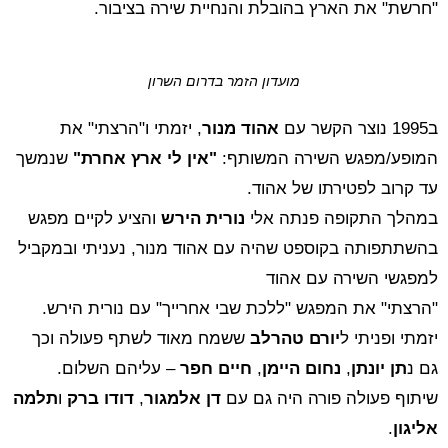
"חרשת" את הארץ בהובלת והנחיית שירה בציבור.
מועדון הזמר בדרום השרון
ב1995 נוצר הקשר עם
אהוד
מנור
, יזמתי ו"הרצתי" את
המופע/מפגש השירה המשותף:
"אין לי ארץ אחרת"
שנמשך
עד קרוב לפטירתו של אהוד.
במהלך התקופה פנתה אלי
נורית הירש
והציע לקיים מפגש
בהשתתפותה בקוספט שהיה עם אהוד מנור, נעניתי ובמקביל
למפגשי השירה עם אהוד
"הרצתי" את המפגש "ללכת שבי אחרייך" עם נורית הירש.
יזמתי ופניתי ל
יורם טהרלב
ששמח מאוד לשתף פעולה וכך
גם נ
תן יונתן
,
נחום היימן
,
חיים חפר
– עליהם השלום.
שיתוף פעולה פורה היה גם עם
דן אלמגור
,
דודו ברק
ו
תלמה
אליגון
.