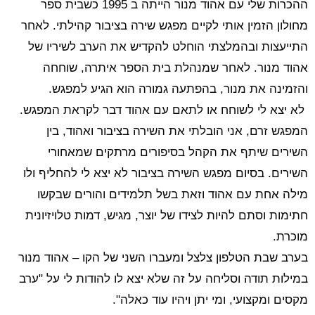
ההכרות שלי עם אהוד מנור הייתה ב 1995 כשבית ספר
מחולון הזמין אותי לקיים מפגש שירה בציבור קהילתי. לאחר
התייעצות ובהמלצתי הוחלט להקדיש את הערב לשיריו של
אהוד מנור. לאחר שמנהלת בית הספר איתרה, שוחחה
והזמינה את מנור, בהפתעה גמורה הוא הגיע למפגש.
לא יצא לי לשוחח או לתאם עם אהוד דבר לקראת המפגש.
המפגש זרם, אני הובלתי את השירה בציבור ואהוד, בין
השירים שיתף את הקהל בסיפורים מרתקים שמאחורי
השירים. בסיום מפגש השירה בציבור לא יצא לי להחליף ולו
מילה אחת עם אהוד וזאת בשל תלמידים והורים שבקשו
חתימות וסתם להיות לצידו של יוצר, מגיש, דמות טלויזיונית
מוכרת.
בערב שבת הטלפון צלצל ומעברו השני של הקו – אהוד מנור
במילות תודה וסליחה על זה שלא יצא לו להודות לי על "ערב
מקסים ומקצועי, ומי יתן ויהיו עוד כאלה".