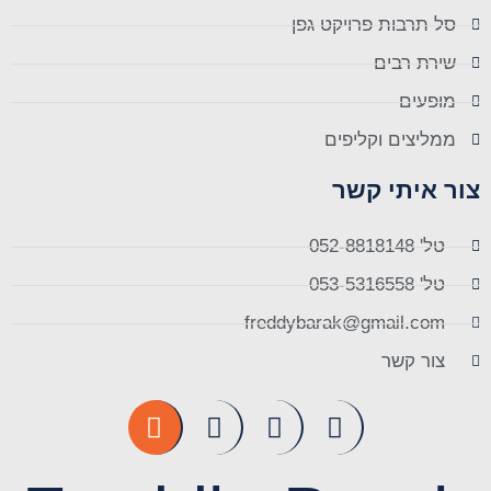
סל תרבות פרויקט גפן
שירת רבים
מופעים
ממליצים וקליפים
צור איתי קשר
טל' 052-8818148
טל' 053-5316558
freddybarak@gmail.com
צור קשר